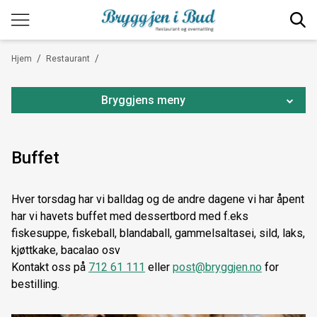
/
/
Hjem
Restaurant
Bryggjens meny
Selvkomponert / Skreddersydd meny
Buffet
Havets festbord
Hver torsdag har vi balldag og de andre dagene vi har åpent
Buffet
har vi havets buffet med dessertbord med f.eks
Julebord
fiskesuppe, fiskeball, blandaball, gammelsaltasei, sild, laks,
kjøttkake, bacalao osv
Selskapslokaler
Kontakt oss på
712 61 111
eller
post@bryggjen.no
for
bestilling.